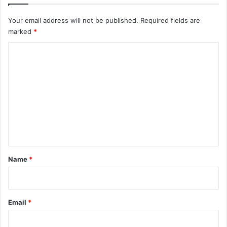
Your email address will not be published.
Required fields are
marked
*
C
o
m
m
e
n
t
*
Name
*
Email
*