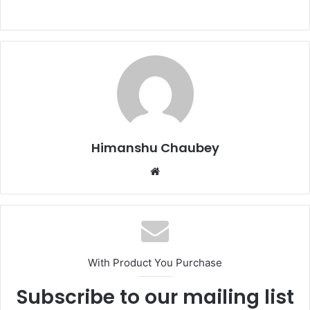
a
a
m
h
c
st
ai
ar
e
o
l
e
b
d
o
o
o
n
k
Himanshu Chaubey
With Product You Purchase
Subscribe to our mailing list