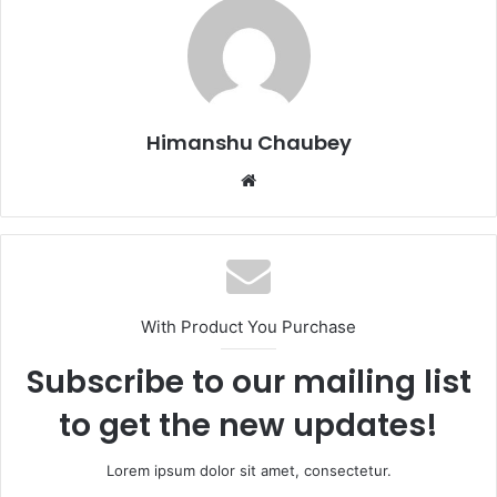
b
d
o
o
o
n
k
Himanshu Chaubey
With Product You Purchase
Subscribe to our mailing list
to get the new updates!
Lorem ipsum dolor sit amet, consectetur.