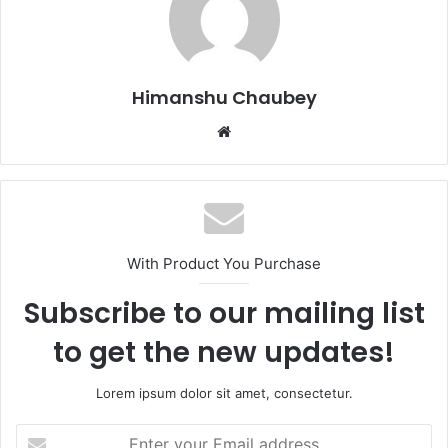
o
o
o
n
k
Himanshu Chaubey
With Product You Purchase
Subscribe to our mailing list
to get the new updates!
Lorem ipsum dolor sit amet, consectetur.