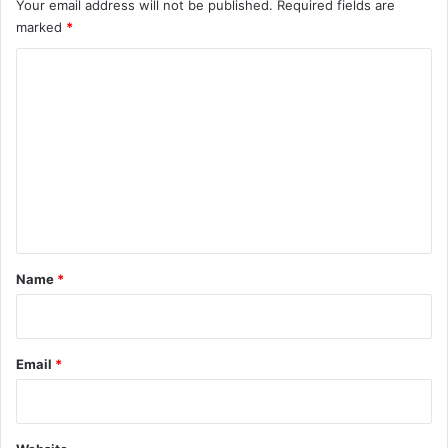
Your email address will not be published.
Required fields are
marked
*
C
o
m
m
e
n
t
*
Name
*
Email
*