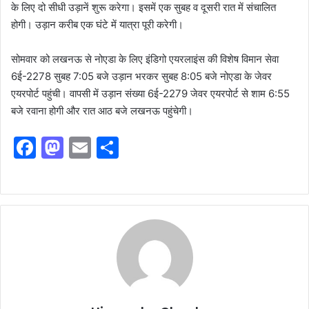
के लिए दो सीधी उड़ानें शुरू करेगा। इसमें एक सुबह व दूसरी रात में संचालित
होगी। उड़ान करीब एक घंटे में यात्रा पूरी करेगी।
सोमवार को लखनऊ से नोएडा के लिए इंडिगो एयरलाइंस की विशेष विमान सेवा
6ई-2278 सुबह 7:05 बजे उड़ान भरकर सुबह 8:05 बजे नोएडा के जेवर
एयरपोर्ट पहुंची। वापसी में उड़ान संख्या 6ई-2279 जेवर एयरपोर्ट से शाम 6:55
बजे रवाना होगी और रात आठ बजे लखनऊ पहुंचेगी।
F
M
E
S
a
a
m
h
c
st
ai
ar
e
o
l
e
b
d
o
o
o
n
k