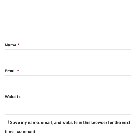
m
e
n
t
*
Name
*
Email
*
Website
Save my name, email, and website in this browser for the next
time I comment.