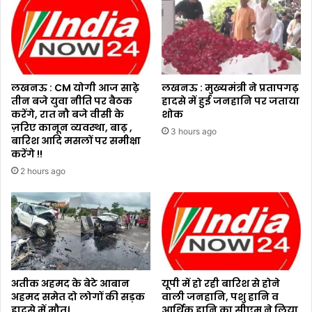
लखनऊ : CM योगी आज साढ़े
लखनऊ : मुख्यमंत्री ने प्रतापगढ़
तीन बजे युवा नीति पर बैठक
हादसे में हुई जनहानि पर जताया
करेंगे, रात नौ बजे वीसी के
शोक
ज़रिए कानून व्यवस्था, बाढ़ ,
3 hours ago
बारिश आदि मसलों पर समीक्षा
करेंगे !!
2 hours ago
अतीक अहमद के बेटे आबान
यूपी में हो रही बारिश से होने
अहमद समेत दो लोगों की सड़क
वाली जनहानि, पशु हानि व
हादसे में मौत।
आर्थिक हानि का सीएम ने लिया