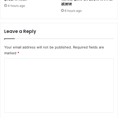
संज्ञान
4 hours ago
6 hours ago
Leave a Reply
Your email address will not be published.
Required fields are
marked
*
C
o
m
m
e
n
t
*