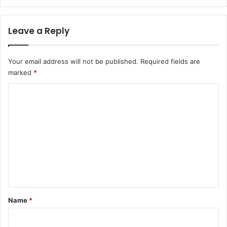
Leave a Reply
Your email address will not be published.
Required fields are
marked
*
C
o
m
m
e
n
t
*
Name
*