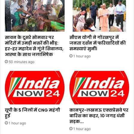
सावन के दूसरे सोमवार पर
सीएम योगी ने गोरखपुर में
मंदिरों में उमड़ी भक्तों की भीड़:
जनता दर्शन में फरियादियों की
हर-हर महादेव से गूंजे शिवालय,
समस्याएं सुनीं।
आस्था के साथ जलाभिषेक
1 hour ago
50 minutes ago
यूपी के 5 जिलों में CNG महंगी
कानपुर-लखनऊ एक्सप्रेसवे पर
हुई
बारिश का कहर, 10 जगह धंसी
सड़क….
1 hour ago
1 hour ago