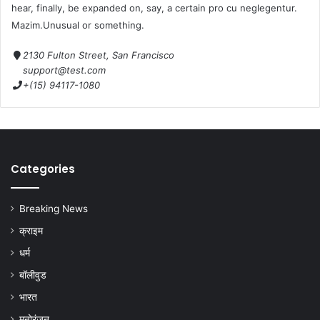
hear, finally, be expanded on, say, a certain pro cu neglegentur.
Mazim.Unusual or something.
2130 Fulton Street, San Francisco
support@test.com
+(15) 94117-1080
Categories
Breaking News
क्राइम
धर्म
बॉलीवुड
भारत
मनोरंजन