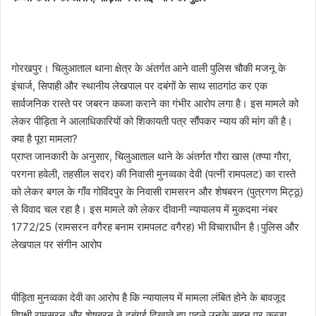
​गोरखपुर। चिलुआताल थाना क्षेत्र के अंतर्गत आने वाली पुलिस चौकी मजनू के
इंचार्ज, सिपाही और स्थानीय लेखपाल पर दबंगों के साथ साठगांठ कर एक
सार्वजनिक रास्ते पर जबरन कब्जा कराने का गंभीर आरोप लगा है। इस मामले को
लेकर पीड़िता ने आलाधिकारियों को शिकायती पत्र सौंपकर न्याय की मांग की है।
​क्या है पूरा मामला?
​प्राप्त जानकारी के अनुसार, चिलुआताल थाने के अंतर्गत गौरा खास (तप्पा गौरा,
परगना हवेली, तहसील सदर) की निवासी मुनव्वका देवी (पत्नी रामपलट) का रास्ते
को लेकर बगल के गाँव गोविंदपुर के निवासी रामसरन और शेषबरन (पुत्रगण मिट्ठू)
से विवाद चल रहा है। इस मामले को लेकर दीवानी न्यायालय में मुकदमा नंबर
1772/25 (रामसरन वगैरह बनाम रामपलट वगैरह) भी विचाराधीन है।पुलिस और
लेखपाल पर संगीन आरोप
पीड़िता मुनव्वका देवी का आरोप है कि न्यायालय में मामला लंबित होने के बावजूद
विपक्षी रामसरन और शेषबरन ने दबंगई दिखाते हुए पहले उनके सहन पर कब्जा