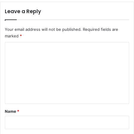
Leave a Reply
Your email address will not be published.
Required fields are
marked
*
C
o
m
m
e
n
t
*
Name
*