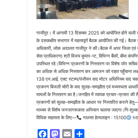
गाजीपुर। में आगामी 13 दिसम्बर 2025 को आयोजित होने वाली 
के दसकक्षीय सभागार में महत्वपूर्ण बैठक आयोजित की गई। बैठक 
अधिकारी, लोक अदालत गाजीपुर ने की।बैठक में अपर जिला एवं स
सेवा प्राधिकरण) श्री विजय कुमार-प्ट, विभिन्न बैंकों, बीमा कंपनि
उपस्थित रहे।विभिन्न प्रकरणों के निस्तारण पर विशेष जोर सचिव श
का अधिक से अधिक निस्तारण कर आमजन को राहत पहुँचाना लक्ष्य ह
138 एन.आई. एक्ट स्टाम्प/पंजीयन वाद मोटर अधिनियम वाद चक
प्रकरण बिजली चोरी के वाद सुलह–समझौता एवं मध्यस्थता आधारित व
मामलों के निस्तारण का है।जनहित में व्यापक प्रचार-प्रसार की तैय
प्रकरणों को सुलह–समझौता के आधार पर निस्तारित कराने हेतु—
माध्यम से विशेष जनजागरूकता अभियान चलाया जाएगा।निःशुल्क वि
विधिक सहायता के लिए—
नालसा हेल्पलाइन : 15100
htt
F
M
E
S