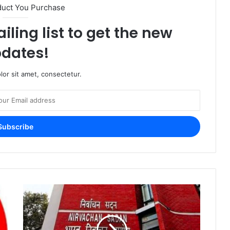
duct You Purchase
iling list to get the new
dates!
or sit amet, consectetur.