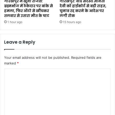
गोरखपुर में खूनी रंजिश:
गोरखपुर: वार्ड सदस्य ज्ञानती
ब्रह्मभोज में ठेकेदार पर बांके से
देवी को हाईकोर्ट से बड़ी राहत,
हमला, फिर ऑटो से खींचकर
चुनाव रद्द करने के आदेश पर
तलवार से उतारा मौत के घाट
लगी रोक
1 hour ago
15 hours ago
Leave a Reply
Your email address will not be published.
Required fields are
marked
*
C
o
m
m
e
n