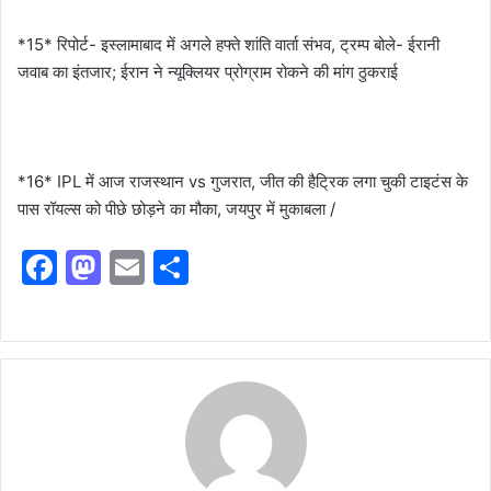
*15* रिपोर्ट- इस्लामाबाद में अगले हफ्ते शांति वार्ता संभव, ट्रम्प बोले- ईरानी
जवाब का इंतजार; ईरान ने न्यूक्लियर प्रोग्राम रोकने की मांग ठुकराई
*16* IPL में आज राजस्थान vs गुजरात, जीत की हैट्रिक लगा चुकी टाइटंस के
पास रॉयल्स को पीछे छोड़ने का मौका, जयपुर में मुकाबला /
F
M
E
S
a
a
m
h
c
st
ai
ar
e
o
l
e
b
d
o
o
o
n