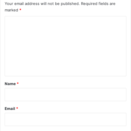
Your email address will not be published.
Required fields are
marked
*
C
o
m
m
e
n
t
*
Name
*
Email
*