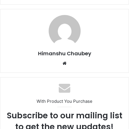
c
st
ai
ar
e
o
l
e
b
d
o
o
o
n
k
Himanshu Chaubey
With Product You Purchase
Subscribe to our mailing list
to get the new updates!