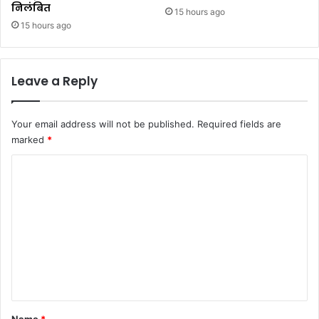
निलंबित
15 hours ago
15 hours ago
Leave a Reply
Your email address will not be published.
Required fields are
marked
*
C
o
m
m
e
n
t
*
Name
*