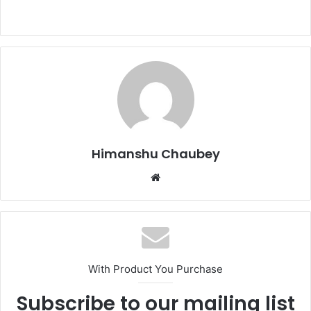
a
a
m
h
c
st
ai
ar
e
o
l
e
b
d
o
o
o
n
k
Himanshu Chaubey
With Product You Purchase
Subscribe to our mailing list