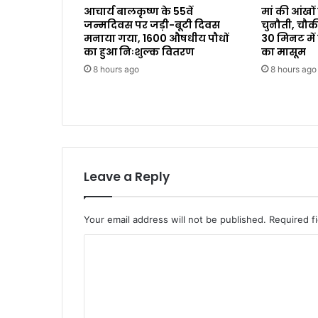
आचार्य बालकृष्ण के 55वें
मां की आंखों
जन्मदिवस पर जड़ी-बूटी दिवस
चुनौती, चौकी इ
मनाया गया, 1600 औषधीय पौधों
30 मिनट में
का हुआ निःशुल्क वितरण
का मासूम
8 hours ago
8 hours ago
Leave a Reply
Your email address will not be published.
Required f
C
o
m
m