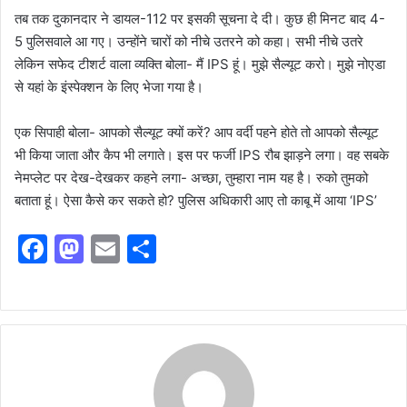
तब तक दुकानदार ने डायल-112 पर इसकी सूचना दे दी। कुछ ही मिनट बाद 4-
5 पुलिसवाले आ गए। उन्होंने चारों को नीचे उतरने को कहा। सभी नीचे उतरे
लेकिन सफेद टीशर्ट वाला व्यक्ति बोला- मैं IPS हूं। मुझे सैल्यूट करो। मुझे नोएडा
से यहां के इंस्पेक्शन के लिए भेजा गया है।
एक सिपाही बोला- आपको सैल्यूट क्यों करें? आप वर्दी पहने होते तो आपको सैल्यूट
भी किया जाता और कैप भी लगाते। इस पर फर्जी IPS रौब झाड़ने लगा। वह सबके
नेमप्लेट पर देख-देखकर कहने लगा- अच्छा, तुम्हारा नाम यह है। रुको तुमको
बताता हूं। ऐसा कैसे कर सकते हो? पुलिस अधिकारी आए तो काबू में आया ‘IPS’
F
M
E
S
a
a
m
h
c
st
ai
ar
e
o
l
e
b
d
o
o