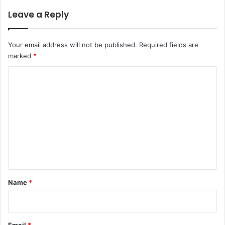
Leave a Reply
Your email address will not be published.
Required fields are
marked
*
C
o
m
m
e
n
t
*
Name
*