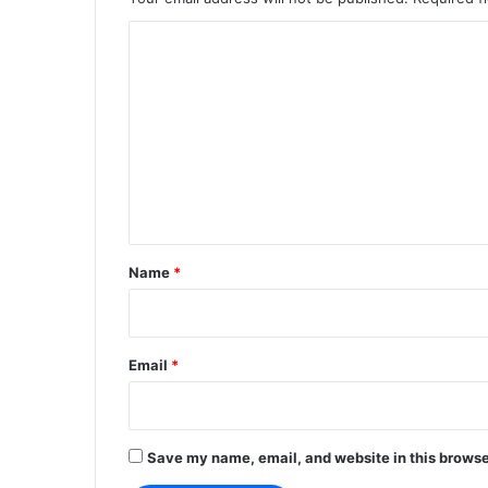
C
o
m
m
e
n
t
*
Name
*
Email
*
Save my name, email, and website in this browse