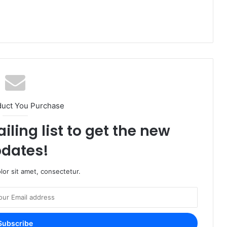
duct You Purchase
iling list to get the new
dates!
or sit amet, consectetur.