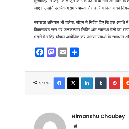
मुख्यमंत्री ने कहा कि 5 जून को एक पेड़ मां के नाम अभियान के तह
जाए। उन्होंने प्रत्येक ग्राम पंचायत और नगरीय निकाय को सिंगल
स्वच्छता अभियान भी चलेगा: सीएम ने निर्देश दिए कि इस अवधि 
विकासखंड स्तर पर जनकल्याण शिविर और स्वास्थ्य मेलों का आय
क्षेत्रों में रात्रि चौपाल आयोजित कर जनसमस्याओं के समाधान औ
F
M
E
S
a
a
m
h
c
st
ai
ar
e
o
l
e
Share
b
d
o
o
o
n
k
Himanshu Chaubey