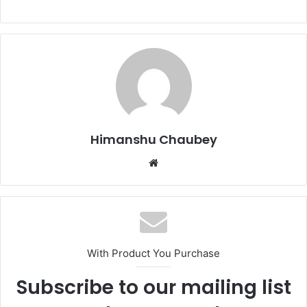
c
st
ai
ar
e
o
l
e
b
d
o
o
o
n
k
Himanshu Chaubey
With Product You Purchase
Subscribe to our mailing list