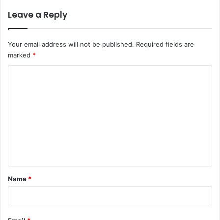
Leave a Reply
Your email address will not be published.
Required fields are
marked
*
C
o
m
m
e
n
t
*
Name
*