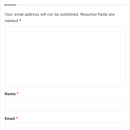
Your email address will not be published.
Required fields are
marked
*
C
o
m
m
e
n
t
*
Name
*
Email
*