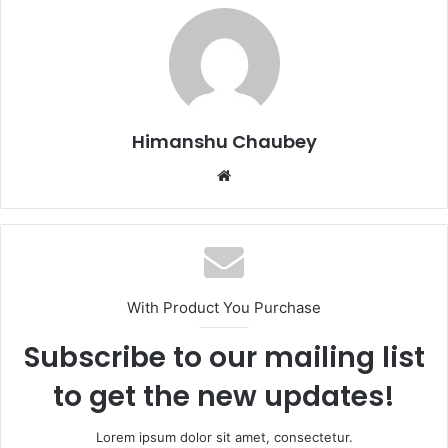
b
d
o
o
o
n
k
Himanshu Chaubey
With Product You Purchase
Subscribe to our mailing list
to get the new updates!
Lorem ipsum dolor sit amet, consectetur.