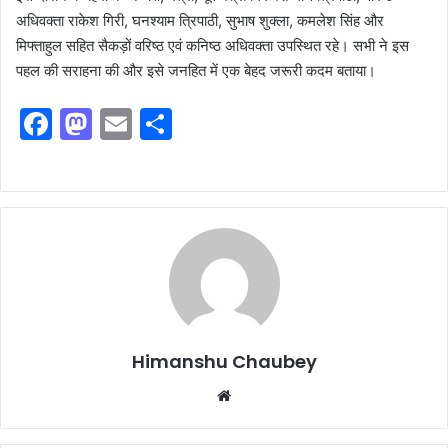
अधिवक्ता राकेश गिरी, घनश्याम त्रिपाठी, सुभाष शुक्ला, कमलेश सिंह और
मिफ्ताहुल सहित सैकड़ों वरिष्ठ एवं कनिष्ठ अधिवक्ता उपस्थित रहे। सभी ने इस
पहल की सराहना की और इसे जनहित में एक बेहद जरूरी कदम बताया।
F
M
E
S
a
a
m
h
c
st
ai
ar
e
o
l
e
b
d
o
o
o
n
k
Himanshu Chaubey