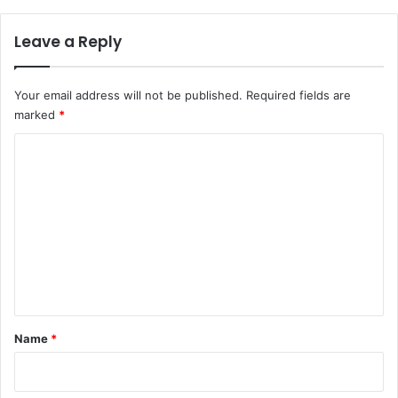
Leave a Reply
Your email address will not be published.
Required fields are
marked
*
C
o
m
m
e
n
t
*
Name
*