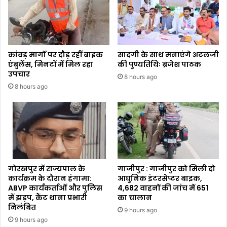
कांवड़ मार्गों पर दौड़ रहीं बाइक
सादगी के साथ मनाएंगे अटलजी
एंबुलेंस, मिनटों में मिल रहा
की पुण्यतिथिः ब्रजेश पाठक
उपचार
8 hours ago
8 hours ago
गोरखपुर में राज्यपाल के
गाजीपुर : गाजीपुर को मिली दो
कार्यक्रम के दौरान हंगामा:
आधुनिक इंटरसेप्टर बाइक,
ABVP कार्यकर्ताओं और पुलिस
4,682 वाहनों की जांच में 651
में झड़प, कैंट थाना प्रभारी
का चालान
निलंबित
9 hours ago
9 hours ago