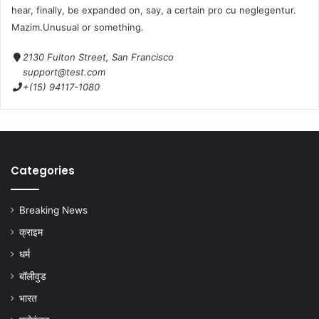
hear, finally, be expanded on, say, a certain pro cu neglegentur.
Mazim.Unusual or something.
2130 Fulton Street, San Francisco
support@test.com
+(15) 94117-1080
Categories
Breaking News
क्राइम
धर्म
बॉलीवुड
भारत