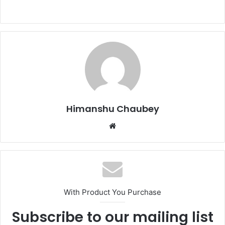
a
a
m
h
c
st
ai
ar
e
o
l
e
b
d
o
o
o
n
k
Himanshu Chaubey
With Product You Purchase
Subscribe to our mailing list