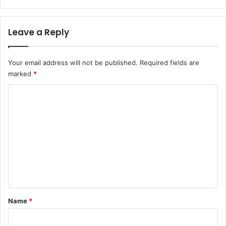
Leave a Reply
Your email address will not be published.
Required fields are
marked
*
C
o
m
m
e
n
t
*
Name
*