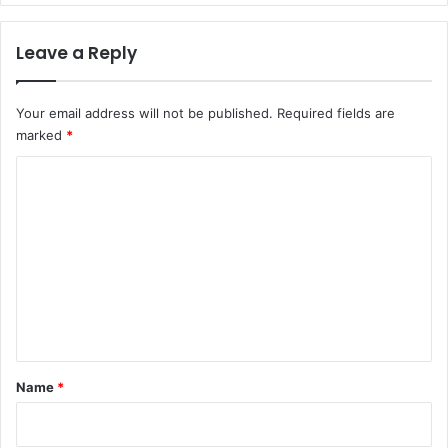
Leave a Reply
Your email address will not be published.
Required fields are
marked
*
C
o
m
m
e
n
t
*
Name
*