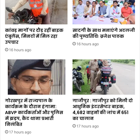
कांवड़ मार्गों पर दौड़ रहीं बाइक
सादगी के साथ मनाएंगे अटलजी
एंबुलेंस, मिनटों में मिल रहा
की पुण्यतिथिः ब्रजेश पाठक
उपचार
16 hours ago
16 hours ago
गोरखपुर में राज्यपाल के
गाजीपुर : गाजीपुर को मिली दो
कार्यक्रम के दौरान हंगामा:
आधुनिक इंटरसेप्टर बाइक,
ABVP कार्यकर्ताओं और पुलिस
4,682 वाहनों की जांच में 651
में झड़प, कैंट थाना प्रभारी
का चालान
निलंबित
17 hours ago
17 hours ago