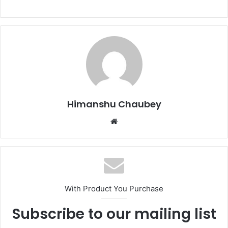
c
st
ai
ar
e
o
l
e
b
d
o
o
o
n
k
Himanshu Chaubey
With Product You Purchase
Subscribe to our mailing list