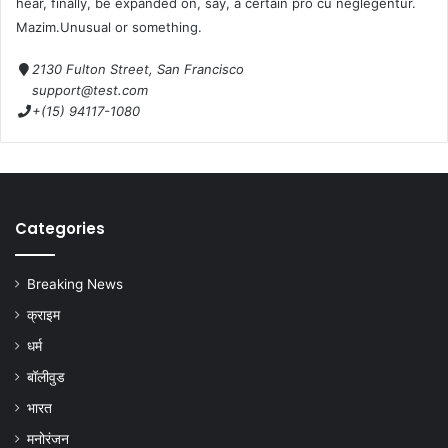
hear, finally, be expanded on, say, a certain pro cu neglegentur.
Mazim.Unusual or something.
2130 Fulton Street, San Francisco
support@test.com
+(15) 94117-1080
Categories
Breaking News
क्राइम
धर्म
बॉलीवुड
भारत
मनोरंजन