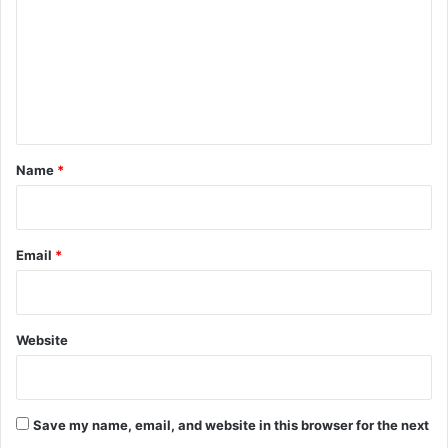
m
m
e
n
t
*
Name
*
Email
*
Website
Save my name, email, and website in this browser for the next