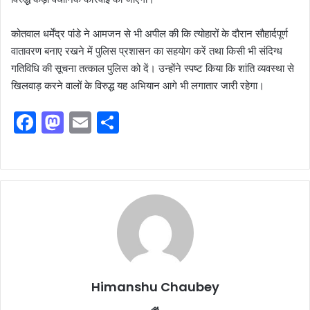
कोतवाल धर्मेंद्र पांडे ने आमजन से भी अपील की कि त्योहारों के दौरान सौहार्दपूर्ण
वातावरण बनाए रखने में पुलिस प्रशासन का सहयोग करें तथा किसी भी संदिग्ध
गतिविधि की सूचना तत्काल पुलिस को दें। उन्होंने स्पष्ट किया कि शांति व्यवस्था से
खिलवाड़ करने वालों के विरुद्ध यह अभियान आगे भी लगातार जारी रहेगा।
F
M
E
S
a
a
m
h
c
st
ai
ar
e
o
l
e
b
d
o
o
o
n
k
Himanshu Chaubey