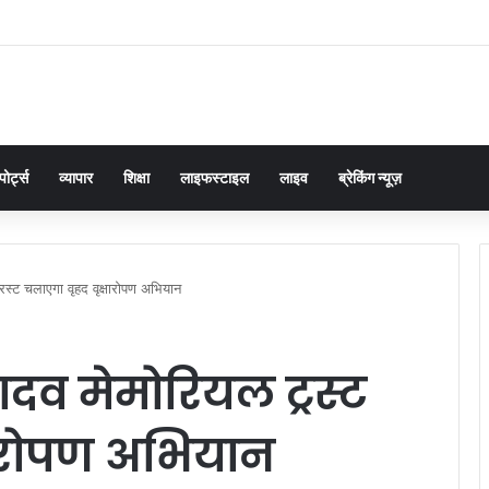
भियान में शिक्षकों की अहम भूमिका, प्राथमिक शिक्षक संघ ने संभाली जिम्मेदारी
पोर्ट्स
व्यापार
शिक्षा
लाइफस्टाइल
लाइव
ब्रेकिंग न्यूज़
स्ट चलाएगा वृहद वृक्षारोपण अभियान
दव मेमोरियल ट्रस्ट
षारोपण अभियान