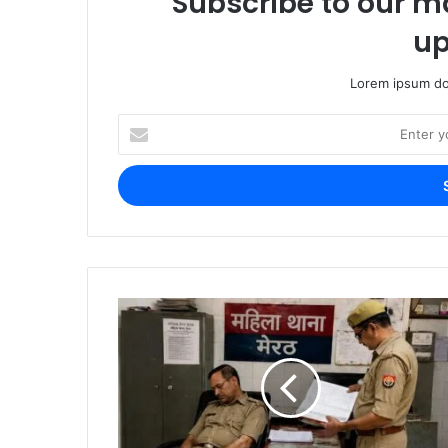
Subscribe to our ma
up
Lorem ipsum dol