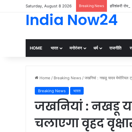
Saturday, August 8 2026
Breaking News
हरिशंकरी रोपण अ
India Now24
HOME
भारत
मनोरंजन
धर्म
राजनीति
स्
Home
/
Breaking News
/
जखनियां : नखडू यादव मेमोरियल ट्र
Breaking News
भारत
जखनियां : नखडू या
चलाएगा वृहद वृक्