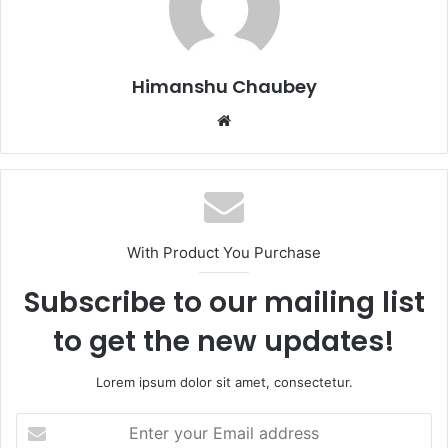
o
o
o
n
k
Himanshu Chaubey
With Product You Purchase
Subscribe to our mailing list
to get the new updates!
Lorem ipsum dolor sit amet, consectetur.