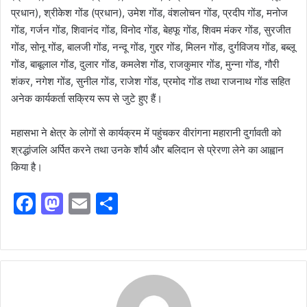
प्रधान), श्रीकेश गोंड (प्रधान), उमेश गोंड, वंशलोचन गोंड, प्रदीप गोंड, मनोज
गोंड, गर्जन गोंड, शिवानंद गोंड, विनोद गोंड, बेहफू गोंड, शिवम मंकर गोंड, सुरजीत
गोंड, सोनू गोंड, बालजी गोंड, नन्दू गोंड, गुद्दर गोंड, मिलन गोंड, दुर्गविजय गोंड, बब्लू
गोंड, बाबूलाल गोंड, दुलार गोंड, कमलेश गोंड, राजकुमार गोंड, मुन्ना गोंड, गौरी
शंकर, नगेश गोंड, सुनील गोंड, राजेश गोंड, प्रमोद गोंड तथा राजनाथ गोंड सहित
अनेक कार्यकर्ता सक्रिय रूप से जुटे हुए हैं।
महासभा ने क्षेत्र के लोगों से कार्यक्रम में पहुंचकर वीरांगना महारानी दुर्गावती को
श्रद्धांजलि अर्पित करने तथा उनके शौर्य और बलिदान से प्रेरणा लेने का आह्वान
किया है।
F
M
E
S
a
a
m
h
c
st
ai
ar
e
o
l
e
b
d