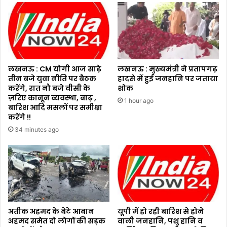
लखनऊ : CM योगी आज साढ़े
लखनऊ : मुख्यमंत्री ने प्रतापगढ़
तीन बजे युवा नीति पर बैठक
हादसे में हुई जनहानि पर जताया
करेंगे, रात नौ बजे वीसी के
शोक
ज़रिए कानून व्यवस्था, बाढ़ ,
1 hour ago
बारिश आदि मसलों पर समीक्षा
करेंगे !!
34 minutes ago
अतीक अहमद के बेटे आबान
यूपी में हो रही बारिश से होने
अहमद समेत दो लोगों की सड़क
वाली जनहानि, पशु हानि व