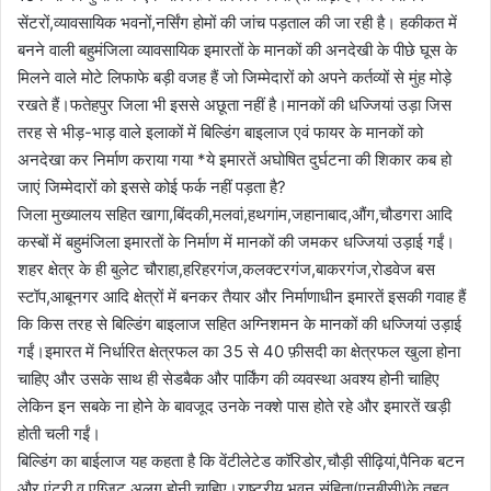
सेंटरों,व्यावसायिक भवनों,नर्सिंग होमों की जांच पड़ताल की जा रही है। हकीकत में
बनने वाली बहुमंजिला व्यावसायिक इमारतों के मानकों की अनदेखी के पीछे घूस के
मिलने वाले मोटे लिफाफे बड़ी वजह हैं जो जिम्मेदारों को अपने कर्तव्यों से मुंह मोड़े
रखते हैं।फतेहपुर जिला भी इससे अछूता नहीं है।मानकों की धज्जियां उड़ा जिस
तरह से भीड़-भाड़ वाले इलाकों में बिल्डिंग बाइलाज एवं फायर के मानकों को
अनदेखा कर निर्माण कराया गया *ये इमारतें अघोषित दुर्घटना की शिकार कब हो
जाएं जिम्मेदारों को इससे कोई फर्क नहीं पड़ता है?
जिला मुख्यालय सहित खागा,बिंदकी,मलवां,हथगांम,जहानाबाद,औंग,चौडगरा आदि
कस्बों में बहुमंजिला इमारतों के निर्माण में मानकों की जमकर धज्जियां उड़ाई गईं।
शहर क्षेत्र के ही बुलेट चौराहा,हरिहरगंज,कलक्टरगंज,बाकरगंज,रोडवेज बस
स्टॉप,आबूनगर आदि क्षेत्रों में बनकर तैयार और निर्माणाधीन इमारतें इसकी गवाह हैं
कि किस तरह से बिल्डिंग बाइलाज सहित अग्निशमन के मानकों की धज्जियां उड़ाई
गईं।इमारत में निर्धारित क्षेत्रफल का 35 से 40 फ़ीसदी का क्षेत्रफल खुला होना
चाहिए और उसके साथ ही सेडबैक और पार्किंग की व्यवस्था अवश्य होनी चाहिए
लेकिन इन सबके ना होने के बावजूद उनके नक्शे पास होते रहे और इमारतें खड़ी
होती चली गईं।
बिल्डिंग का बाईलाज यह कहता है कि वेंटीलेटेड कॉरिडोर,चौड़ी सीढ़ियां,पैनिक बटन
और एंट्री व एग्जिट अलग होनी चाहिए।राष्ट्रीय भवन संहिता(एनबीसी)के तहत