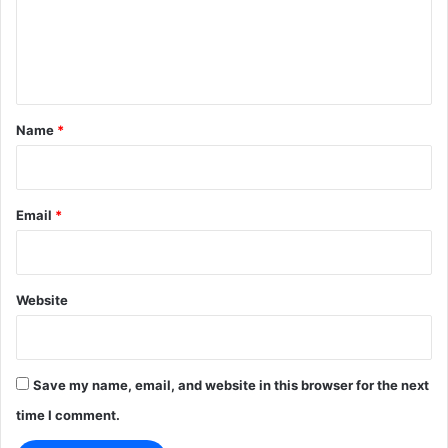
m
e
n
t
*
Name
*
Email
*
Website
Save my name, email, and website in this browser for the next
time I comment.