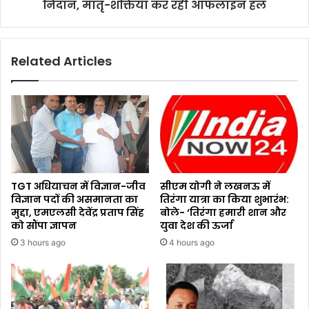
निदान, मातृ-शक्तियां कर रही ऑफलाइन हल
Related Articles
TGT अधियाचन में विज्ञान-जीव
सीएम योगी ने लखनऊ में
विज्ञान पदों की असमानता का
तिरंगा यात्रा का किया शुभारंभ:
मुद्दा, एमएलसी देवेंद्र प्रताप सिंह
बोले- ‘तिरंगा हमारी शान और
को सौंपा ज्ञापन
युवा देश की ऊर्जा
3 hours ago
4 hours ago