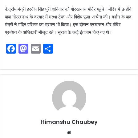
केंद्रीय मंत्री हरदीप सिंह पुरी शनिवार को गोरखनाथ मंदिर पहुंचे। मंदिर में उन्होंने
बाबा गोरखनाथ के दरबार में मत्था टेका और विशेष पूजा-अर्चना की। दर्शन के बाद
मंत्री ने मंदिर परिसर का भ्रमण भी किया। इस दौरान प्रशासन और मंदिर
प्रबंधन के अधिकारी मौजूद रहे। सुरक्षा के कड़े इंतजाम किए गए थे।
F
M
E
S
a
a
m
h
c
st
ai
ar
e
o
l
e
b
d
o
o
o
n
k
Himanshu Chaubey