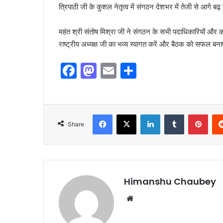
त्रिपाठी जी के कुशल नेतृत्व में संगठन देशभर में तेजी से आगे बढ़
​महंत श्री संतोष मिश्रा जी ने संगठन के सभी पदाधिकारियों और क
राष्ट्रीय अध्यक्ष जी का भव्य स्वागत करें और बैठक को सफल बना
F
M
E
S
a
a
m
h
c
st
ai
ar
e
o
l
e
Share
b
d
o
o
o
n
k
Himanshu Chaubey