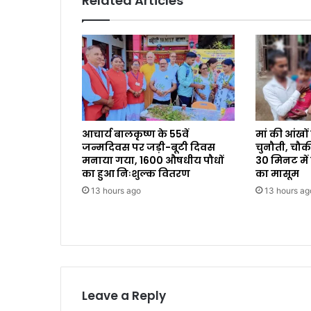
Related Articles
आचार्य बालकृष्ण के 55वें
मां की आंखों
जन्मदिवस पर जड़ी-बूटी दिवस
चुनौती, चौकी इ
मनाया गया, 1600 औषधीय पौधों
30 मिनट में
का हुआ निःशुल्क वितरण
का मासूम
13 hours ago
13 hours ag
Leave a Reply