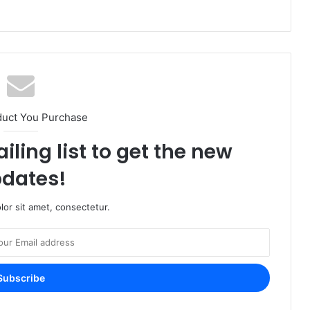
duct You Purchase
iling list to get the new
dates!
or sit amet, consectetur.