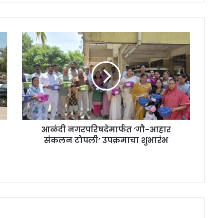
आळंदी नगरपरिषदेमार्फत ‘गौ-आहार
संकलन टोपली’ उपक्रमाचा शुभारंभ