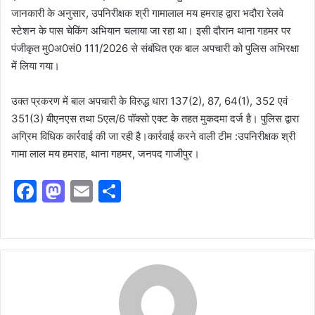
जानकारी के अनुसार, उपनिरीक्षक श्री गामालाल मय हमराह द्वारा भदौरा रेलवे
स्टेशन के पास चेकिंग अभियान चलाया जा रहा था। इसी दौरान थाना गहमर पर
पंजीकृत मु0अ0सं0 111/2026 से संबंधित एक बाल अपचारी को पुलिस अभिरक्षा
में लिया गया।
उक्त प्रकरण में बाल अपचारी के विरुद्ध धारा 137(2), 87, 64(1), 352 एवं
351(3) बीएनएस तथा 5एल/6 पॉक्सो एक्ट के तहत मुकदमा दर्ज है। पुलिस द्वारा
अग्रिम विधिक कार्रवाई की जा रही है।कार्रवाई करने वाली टीम :उपनिरीक्षक श्री
गामा लाल मय हमराह, थाना गहमर, जनपद गाजीपुर।
F
M
E
S
a
a
m
h
c
st
ai
ar
e
o
l
e
b
d
o
o