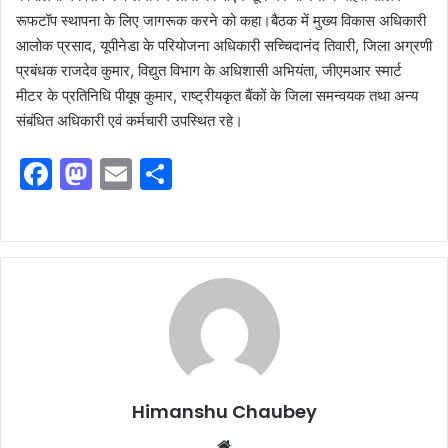
रूफटॉप स्थापना के लिए जागरूक करने को कहा।बैठक में मुख्य विकास अधिकारी
आलोक प्रसाद, यूपीनेडा के परियोजना अधिकारी सच्चिदानंद तिवारी, जिला अग्रणी
प्रबंधक राजदेव कुमार, विद्युत विभाग के अधिशासी अभियंता, जीएमआर स्मार्ट
मीटर के प्रतिनिधि पीयूष कुमार, राष्ट्रीयकृत बैंकों के जिला समन्वयक तथा अन्य
संबंधित अधिकारी एवं कर्मचारी उपस्थित रहे।
F
M
E
S
a
a
m
h
c
st
ai
ar
e
o
l
e
b
d
o
o
o
n
k
Himanshu Chaubey