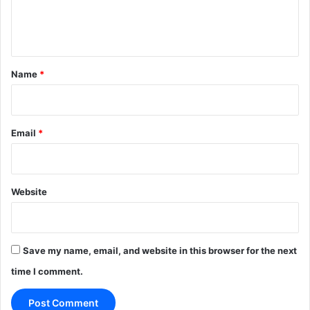
e
n
t
*
Name
*
Email
*
Website
Save my name, email, and website in this browser for the next
time I comment.