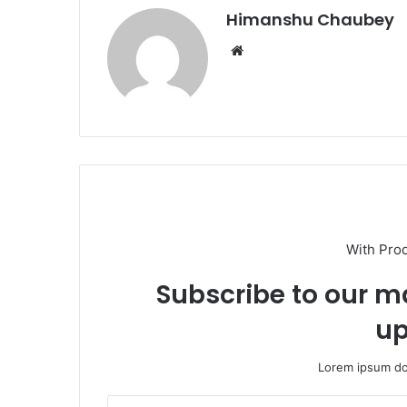
k
Himanshu Chaubey
With Pro
Subscribe to our ma
up
Lorem ipsum dol