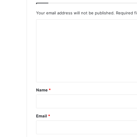
Your email address will not be published.
Required f
C
o
m
m
e
n
t
*
Name
*
Email
*