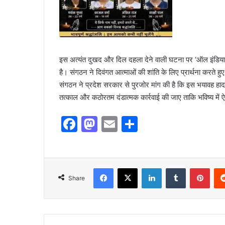
इस अत्यंत दुखद और दिल दहला देने वाली घटना पर ‘ऑल इंडिया पत्
है। संगठन ने दिवंगत आत्माओं की शांति के लिए प्रार्थना करते हु
संगठन ने प्रदेश सरकार से पुरजोर मांग की है कि इस भयावह हा
तत्काल और कठोरतम दंडात्मक कार्रवाई की जाए ताकि भविष्य में
F
M
E
S
a
a
m
h
c
st
ai
ar
e
o
l
e
Share
b
d
o
o
o
n