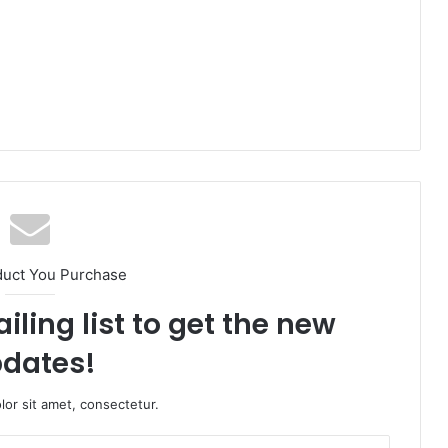
duct You Purchase
iling list to get the new
dates!
or sit amet, consectetur.