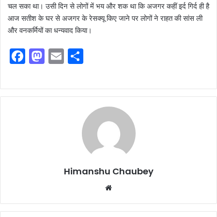
चल सका था। उसी दिन से लोगों में भय और शक था कि अजगर कहीं इर्द गिर्द ही है
आज सतीश के घर से अजगर के रेसक्यू किए जाने पर लोगों ने राहत की सांस ली
और वनकर्मियों का धन्यवाद किया।
F
M
E
S
a
a
m
h
c
st
ai
ar
e
o
l
e
b
d
o
o
o
n
k
Himanshu Chaubey