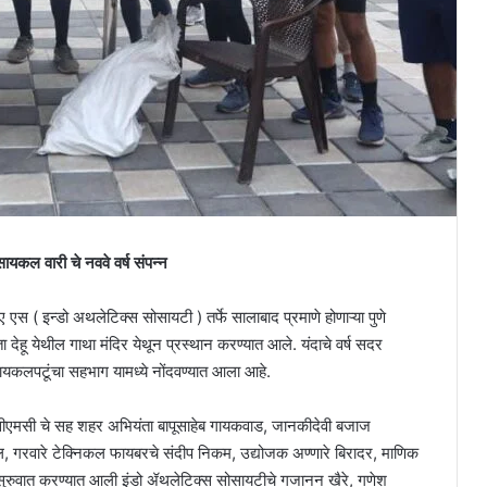
यकल वारी चे नववे वर्ष संपन्न
स ( इन्डो अथलेटिक्स सोसायटी ) तर्फे सालाबाद प्रमाणे होणाऱ्या पुणे
 देहू येथील गाथा मंदिर येथून प्रस्थान करण्यात आले. यंदाचे वर्ष सदर
ायकलपटूंचा सहभाग यामध्ये नोंदवण्यात आला आहे.
सीएमसी चे सह शहर अभियंता बापूसाहेब गायकवाड, जानकीदेवी बजाज
्वल, गरवारे टेक्निकल फायबरचे संदीप निकम, उद्योजक अण्णारे बिरादर, माणिक
वून सुरुवात करण्यात आली इंडो ॲथलेटिक्स सोसायटीचे गजानन खैरे, गणेश