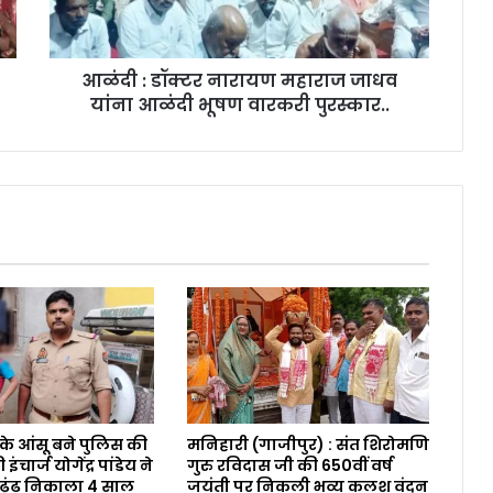
आळंदी : डॉक्टर नारायण महाराज जाधव
यांना आळंदी भूषण वारकरी पुरस्कार..
 के आंसू बने पुलिस की
मनिहारी (गाजीपुर) : संत शिरोमणि
ंचार्ज योगेंद्र पांडेय ने
गुरु रविदास जी की 650वीं वर्ष
 ढूंढ निकाला 4 साल
जयंती पर निकली भव्य कलश वंदन