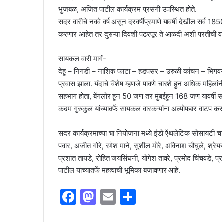
भुजबळ, अजित पाटील कार्यक्रम प्रसंगी उपस्थित होते.
सदर वारीचे नववे वर्ष असून दरवर्षीप्रमाणे यावर्षी देखील सर्व
करणार आहेत तर दुसऱ्या दिवशी पंढरपूर ते आळंदी अशी परतीची 
सायकल वारी मार्ग-
देहू – निगडी – नाशिक फाटा – हडपसर – उरुळी कांचन – भिगवन – इ
प्रवास झाला. यंदाचे विशेष म्हणजे पावणे चारशे हुन अधिक महिल
सहभाग होता, बेंगलोर हून 50 जण तर मुंबईहून 168 जण यावर्षी सहभाग
कदम गुरुकुल यांच्यातर्फे सायकल वारकऱ्यांना अल्पोपहार वाटप क
सदर कार्यक्रमाच्या चा नियोजना मध्ये इंडो ऍथलेटिक सोसायटी च
पवार, अजीत गोरे, रमेश माने, सुशील मोरे, अविनाश चौघुले, श्रेय
प्रशांत तायडे, रोहित जयसिंघनी, योगेश तावरे, प्रमोद चिंचवडे,
पाटील यांच्यातर्फे महत्वाची भूमिका बजावणार आहे.
F
M
E
S
a
a
m
h