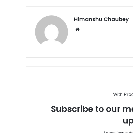
o
o
o
n
k
Himanshu Chaubey
With Pro
Subscribe to our ma
up
Lorem ipsum dol