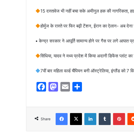
​15 दस्तावेज भी नहीं बचा सके अमीनुल हक की नागरिकता, हाई
होर्मुज के रास्ते पर फिर बढ़ी टेंशन, ईरान का ऐलान- अब देना ह
• केन्द्र सरकार ने आपूर्ति सामान्य होने पर गैस पर लगे आपात प्
सिंधिया, यादव ने मध्य प्रदेश में किया अदानी डिफेंस प्लांट का
7वीं बार महिला वर्ल्ड चैंपियन बनी ऑस्ट्रेलिया, इंग्लैंड को 7
F
M
E
S
a
a
m
h
c
st
ai
ar
e
o
l
e
Share
b
d