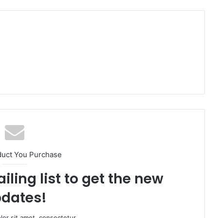
duct You Purchase
iling list to get the new
dates!
or sit amet, consectetur.