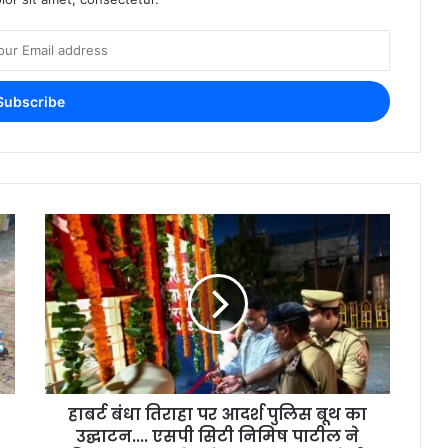
हाबर्ट बंधा तिराहा पर आदर्श पुलिस बूथ का
उद्घाटन.... एसपी सिटी निमिष पाटील ने