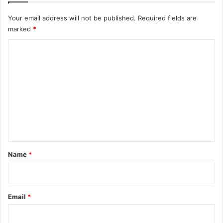
Your email address will not be published.
Required fields are
marked
*
C
o
m
m
e
n
t
*
Name
*
Email
*