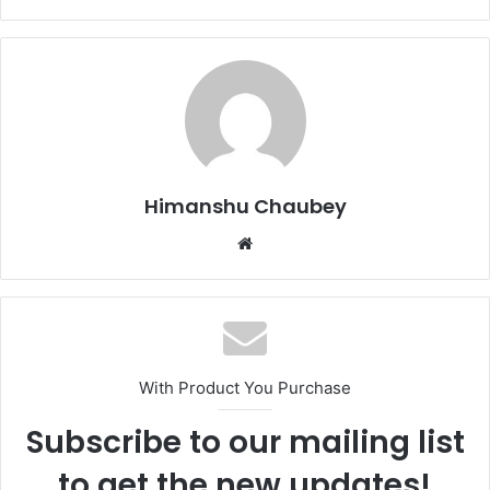
c
st
ai
ar
e
o
l
e
b
d
o
o
o
n
k
Himanshu Chaubey
With Product You Purchase
Subscribe to our mailing list
to get the new updates!