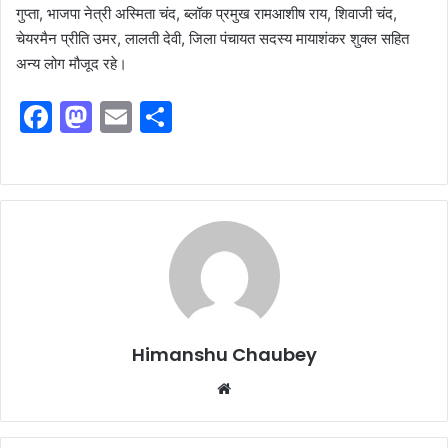
गुप्ता, भाजपा नेत्री अस्मिता चंद, ब्लॉक प्रमुख रामआशीष राय, शिवाजी चंद,
चेयरमैन प्रीति उमर, लालती देवी, जिला पंचायत सदस्य मायाशंकर शुक्ल सहित
अन्य लोग मौजूद रहे।
F
M
E
S
a
a
m
h
c
st
ai
ar
e
o
l
e
b
d
o
o
o
n
k
Himanshu Chaubey