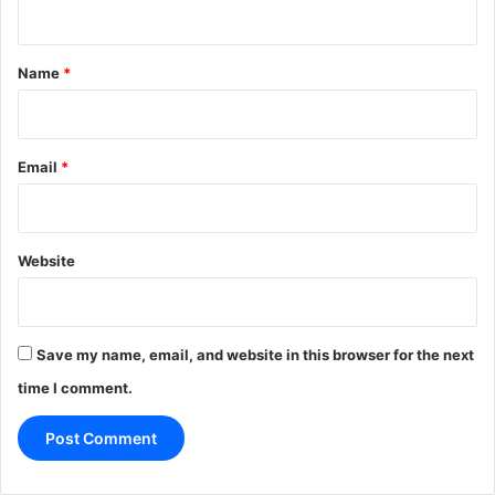
n
t
*
Name
*
Email
*
Website
Save my name, email, and website in this browser for the next
time I comment.