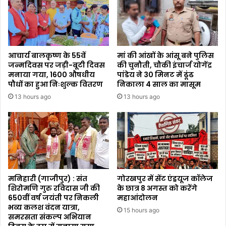
आचार्य बालकृष्ण के 55वें
मां की आंखों के आंसू बने पुलिस
जन्मदिवस पर जड़ी-बूटी दिवस
की चुनौती, चौकी इंचार्ज योगेंद्र
मनाया गया, 1600 औषधीय
पांडेय ने 30 मिनट में ढूंढ
पौधों का हुआ निःशुल्क वितरण
निकाला 4 साल का मासूम
13 hours ago
13 hours ago
मनिहारी (गाजीपुर) : संत
गोरखपुर में सेंट एंड्रयूज कॉलेज
शिरोमणि गुरु रविदास जी की
के छात्र 8 अगस्त को करेंगे
650वीं वर्ष जयंती पर निकली
महाआंदोलन
भव्य कलश वंदन यात्रा,
15 hours ago
समरसता संकल्प अभियान