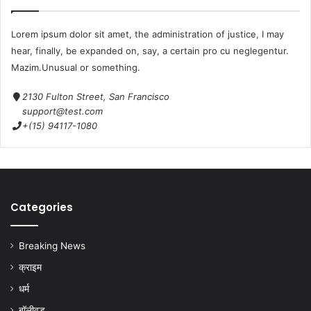
Lorem ipsum dolor sit amet, the administration of justice, I may
hear, finally, be expanded on, say, a certain pro cu neglegentur.
Mazim.Unusual or something.
2130 Fulton Street, San Francisco
support@test.com
+(15) 94117-1080
Categories
Breaking News
क्राइम
धर्म
बॉलीवुड