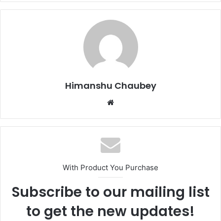
e
o
l
e
b
d
o
o
o
n
k
Himanshu Chaubey
With Product You Purchase
Subscribe to our mailing list
to get the new updates!