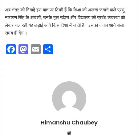
अब क्षेत्र की निगाहें इस बात पर टिकी हैं कि शिक्षा की अलख जगाने वाले प्रभु
नारायण सिंह के आदर्शों, उनके मूल उद्देश्य और विद्यालय की प्रबंध व्यवस्था को
लेकर चल रही यह लड़ाई आगे किस दिशा में जाती है। इसका जवाब आने वाला
समय ही देगा।
F
M
E
S
a
a
m
h
c
st
ai
ar
e
o
l
e
b
d
o
o
o
n
k
Himanshu Chaubey