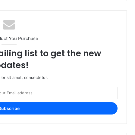
duct You Purchase
iling list to get the new
dates!
or sit amet, consectetur.