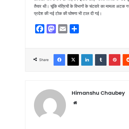
तैयार थी। चूंकि मंत्रियों के विभागों के चंटवारे का मामला अटक 
प्रदेश की नई टोक की घोषणा भी टाल दी गई।
F
M
E
S
a
a
m
h
c
st
ai
ar
e
o
l
e
Share
b
d
o
o
o
n
k
Himanshu Chaubey