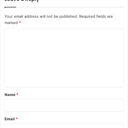
Your email address will not be published.
Required fields are
marked
*
C
o
m
m
e
n
t
*
Name
*
Email
*