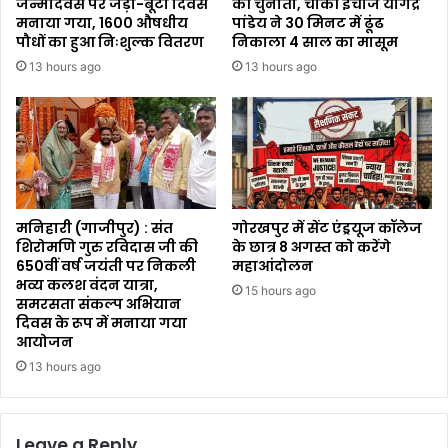
जन्मदिवस पर जड़ी-बूटी दिवस
की चुनौती, चौकी इंचार्ज योगेंद्र
मनाया गया, 1600 औषधीय
पांडेय ने 30 मिनट में ढूंढ
पौधों का हुआ निःशुल्क वितरण
निकाला 4 साल का मासूम
13 hours ago
13 hours ago
मनिहारी (गाजीपुर) : संत
गोरखपुर में सेंट एंड्रयूज कॉलेज
शिरोमणि गुरु रविदास जी की
के छात्र 8 अगस्त को करेंगे
650वीं वर्ष जयंती पर निकली
महाआंदोलन
भव्य कलश वंदन यात्रा,
15 hours ago
समरसता संकल्प अभियान
दिवस के रूप में मनाया गया
आयोजन
13 hours ago
Leave a Reply