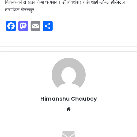
चिकित्सकों से साझा किया धन्यवाद। डॉ शिवशंकर शाही शाही ग्लोबल हॉस्पिटल
तारामंडल गोरखपुर
F
M
E
S
a
a
m
h
c
st
ai
ar
e
o
l
e
b
d
o
o
o
n
k
Himanshu Chaubey