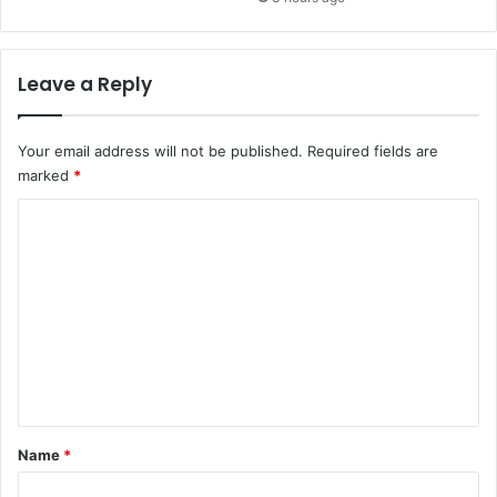
Leave a Reply
Your email address will not be published.
Required fields are
marked
*
C
o
m
m
e
n
t
*
Name
*