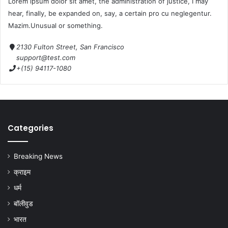
Lorem ipsum dolor sit amet, the administration of justice, I may
hear, finally, be expanded on, say, a certain pro cu neglegentur.
Mazim.Unusual or something.
2130 Fulton Street, San Francisco
support@test.com
+(15) 94117-1080
Categories
Breaking News
क्राइम
धर्म
बॉलीवुड
भारत