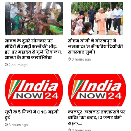
सावन के दूसरे सोमवार पर
सीएम योगी ने गोरखपुर में
मंदिरों में उमड़ी भक्तों की भीड़:
जनता दर्शन में फरियादियों की
हर-हर महादेव से गूंजे शिवालय,
समस्याएं सुनीं।
आस्था के साथ जलाभिषेक
3 hours ago
2 hours ago
यूपी के 5 जिलों में CNG महंगी
कानपुर-लखनऊ एक्सप्रेसवे पर
हुई
बारिश का कहर, 10 जगह धंसी
सड़क….
3 hours ago
3 hours ago