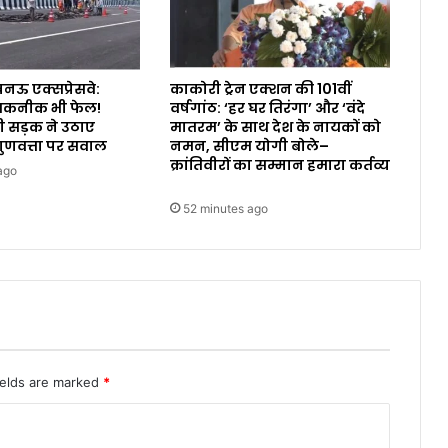
ऊ एक्सप्रेसवे:
काकोरी ट्रेन एक्शन की 101वीं
तकनीक भी फेल!
वर्षगांठ: ‘हर घर तिरंगा’ और ‘वंदे
सी सड़क ने उठाए
मातरम’ के साथ देश के नायकों को
गुणवत्ता पर सवाल
नमन, सीएम योगी बोले–
क्रांतिवीरों का सम्मान हमारा कर्तव्य
ago
52 minutes ago
ields are marked
*