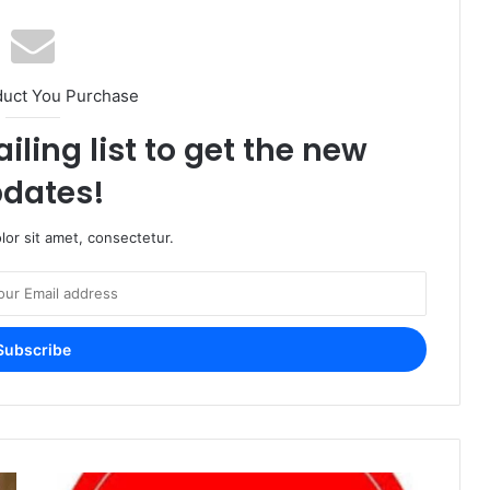
duct You Purchase
iling list to get the new
dates!
or sit amet, consectetur.