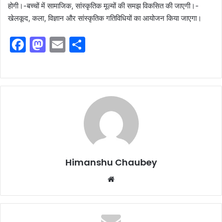
होगी।-बच्चों में सामाजिक, सांस्कृतिक मूल्यों की समझ विकसित की जाएगी।-
खेलकूद, कला, विज्ञान और सांस्कृतिक गतिविधियों का आयोजन किया जाएगा।
F
M
E
S
a
a
m
h
c
st
ai
ar
e
o
l
e
b
d
o
o
o
n
k
Himanshu Chaubey