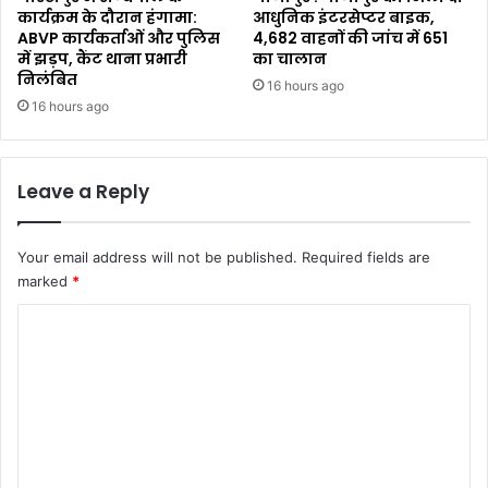
कार्यक्रम के दौरान हंगामा:
आधुनिक इंटरसेप्टर बाइक,
ABVP कार्यकर्ताओं और पुलिस
4,682 वाहनों की जांच में 651
में झड़प, कैंट थाना प्रभारी
का चालान
निलंबित
16 hours ago
16 hours ago
Leave a Reply
Your email address will not be published.
Required fields are
marked
*
C
o
m
m
e
n