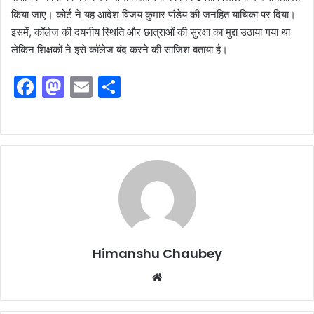
किया जाए। कोर्ट ने यह आदेश विजय कुमार पांडेय की जनहित याचिका पर दिया।
इसमें, कॉलेज की दयनीय स्थिति और छात्राओं की सुरक्षा का मुद्दा उठाया गया था
लेकिन शिक्षकों ने इसे कॉलेज बंद करने की साजिश बताया है।
F
M
E
S
a
a
m
h
c
st
ai
ar
e
o
l
e
b
d
o
o
o
n
k
Himanshu Chaubey