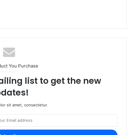
duct You Purchase
iling list to get the new
dates!
or sit amet, consectetur.