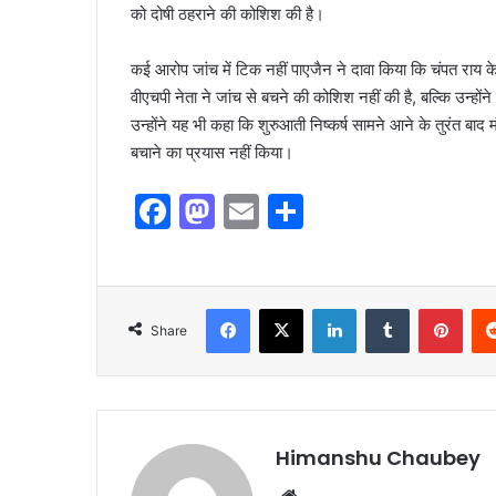
को दोषी ठहराने की कोशिश की है।
कई आरोप जांच में टिक नहीं पाएजैन ने दावा किया कि चंपत राय क
वीएचपी नेता ने जांच से बचने की कोशिश नहीं की है, बल्कि उन्हो
उन्होंने यह भी कहा कि शुरुआती निष्कर्ष सामने आने के तुरंत बाद
बचाने का प्रयास नहीं किया।
F
M
E
S
a
a
m
h
c
st
ai
ar
e
o
l
e
Share
b
d
o
o
o
n
k
Himanshu Chaubey