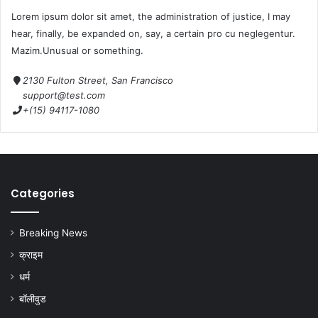
Lorem ipsum dolor sit amet, the administration of justice, I may
hear, finally, be expanded on, say, a certain pro cu neglegentur.
Mazim.Unusual or something.
2130 Fulton Street, San Francisco
support@test.com
+(15) 94117-1080
Categories
Breaking News
क्राइम
धर्म
बॉलीवुड