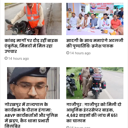
कांवड़ मार्गों पर दौड़ रहीं बाइक
सादगी के साथ मनाएंगे अटलजी
एंबुलेंस, मिनटों में मिल रहा
की पुण्यतिथिः ब्रजेश पाठक
उपचार
14 hours ago
14 hours ago
गोरखपुर में राज्यपाल के
गाजीपुर : गाजीपुर को मिली दो
कार्यक्रम के दौरान हंगामा:
आधुनिक इंटरसेप्टर बाइक,
ABVP कार्यकर्ताओं और पुलिस
4,682 वाहनों की जांच में 651
में झड़प, कैंट थाना प्रभारी
का चालान
निलंबित
15 hours ago