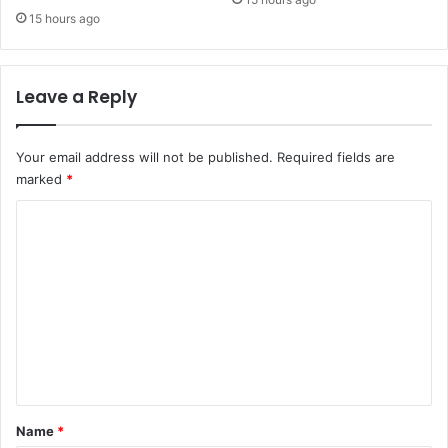
15 hours ago
Leave a Reply
Your email address will not be published.
Required fields are
marked
*
C
o
m
m
e
n
t
*
Name
*