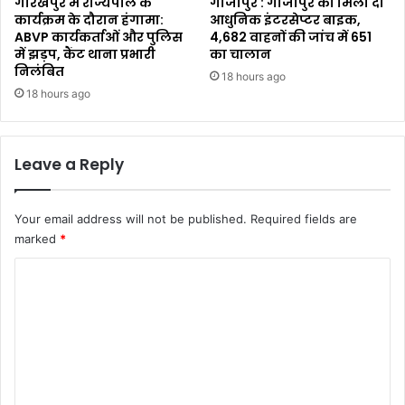
गोरखपुर में राज्यपाल के
गाजीपुर : गाजीपुर को मिली दो
कार्यक्रम के दौरान हंगामा:
आधुनिक इंटरसेप्टर बाइक,
ABVP कार्यकर्ताओं और पुलिस
4,682 वाहनों की जांच में 651
में झड़प, कैंट थाना प्रभारी
का चालान
निलंबित
18 hours ago
18 hours ago
Leave a Reply
Your email address will not be published.
Required fields are
marked
*
C
o
m
m
e