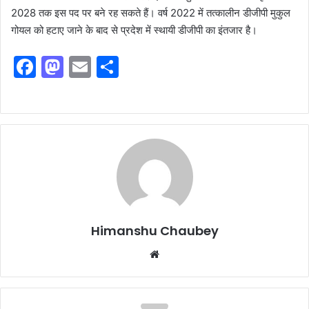
2028 तक इस पद पर बने रह सकते हैं। वर्ष 2022 में तत्कालीन डीजीपी मुकुल
गोयल को हटाए जाने के बाद से प्रदेश में स्थायी डीजीपी का इंतजार है।
F
M
E
S
a
a
m
h
c
st
ai
ar
e
o
l
e
b
d
o
o
o
n
k
Himanshu Chaubey